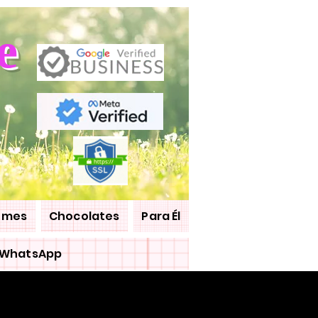
e
umes
Chocolates
Para Él
WhatsApp