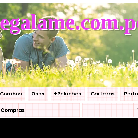
egalame.com.p
Combos
Osos
+Peluches
Carteras
Perf
e Compras