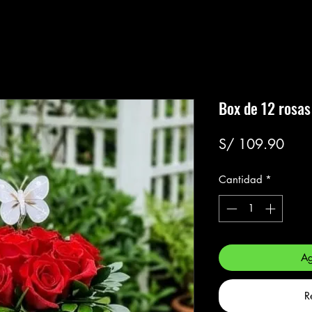
Box de 12 rosas
Prec
S/ 109.90
Cantidad
*
Ag
R