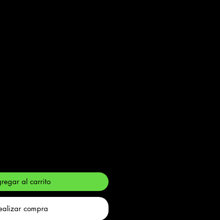
io
regar al carrito
ealizar compra