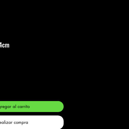
24cm
regar al carrito
ealizar compra