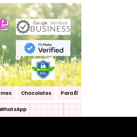
e
umes
Chocolates
Para Él
WhatsApp