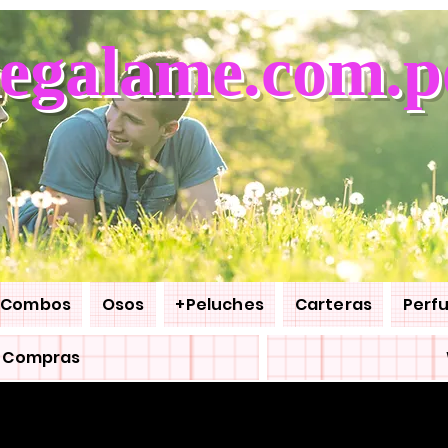
egalame.com.p
Combos
Osos
+Peluches
Carteras
Perf
e Compras