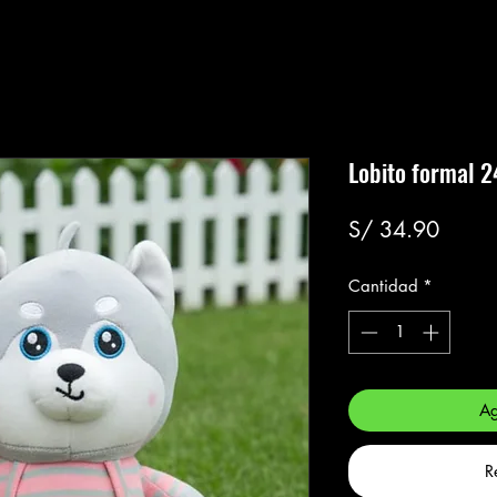
Lobito formal 
Precio
S/ 34.90
Cantidad
*
Ag
R